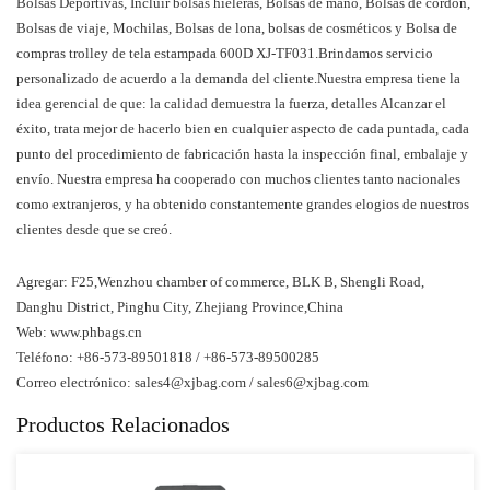
Bolsas Deportivas, Incluir bolsas hieleras, Bolsas de mano, Bolsas de cordón,
Bolsas de viaje, Mochilas, Bolsas de lona, bolsas de cosméticos y Bolsa de
compras trolley de tela estampada 600D XJ-TF031.Brindamos servicio
personalizado de acuerdo a la demanda del cliente.Nuestra empresa tiene la
idea gerencial de que: la calidad demuestra la fuerza, detalles Alcanzar el
éxito, trata mejor de hacerlo bien en cualquier aspecto de cada puntada, cada
punto del procedimiento de fabricación hasta la inspección final, embalaje y
envío. Nuestra empresa ha cooperado con muchos clientes tanto nacionales
como extranjeros, y ha obtenido constantemente grandes elogios de nuestros
clientes desde que se creó.
Agregar: F25,Wenzhou chamber of commerce, BLK B, Shengli Road,
Danghu District, Pinghu City, Zhejiang Province,China
Web: www.phbags.cn
Teléfono: +86-573-89501818 / +86-573-89500285
Correo electrónico:
sales4@xjbag.com
/
sales6@xjbag.com
Productos Relacionados