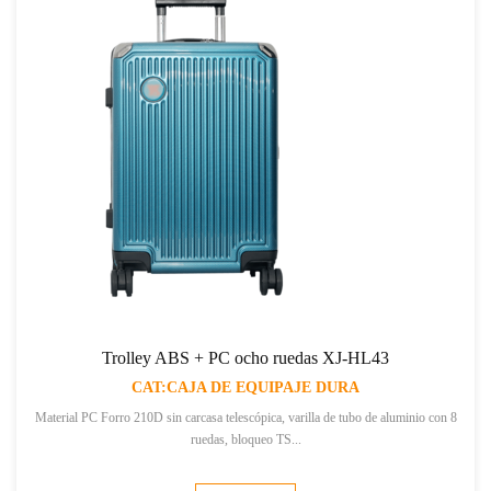
Trolley ABS + PC ocho ruedas XJ-HL43
CAT:CAJA DE EQUIPAJE DURA
Material PC Forro 210D sin carcasa telescópica, varilla de tubo de aluminio con 8
ruedas, bloqueo TS...