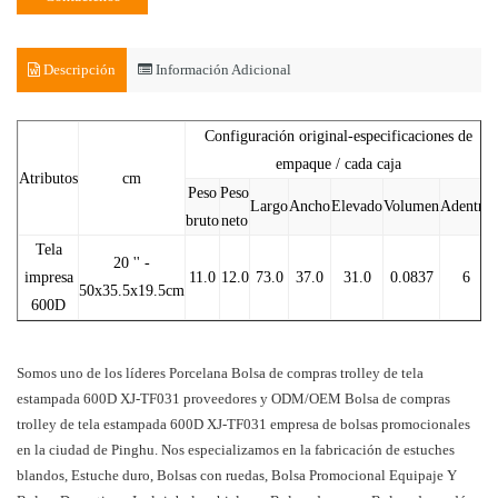
Descripción
Información Adicional
Configuración original-especificaciones de
empaque / cada caja
Atributos
cm
Peso
Peso
Largo
Ancho
Elevado
Volumen
Adentro
bruto
neto
Tela
20 '' -
impresa
11.0
12.0
73.0
37.0
31.0
0.0837
6
50x35.5x19.5cm
600D
Somos uno de los líderes
Porcelana Bolsa de compras trolley de tela
estampada 600D XJ-TF031 proveedores
y
ODM/OEM Bolsa de compras
trolley de tela estampada 600D XJ-TF031 empresa
de bolsas promocionales
en la ciudad de Pinghu. Nos especializamos en la fabricación de estuches
blandos, Estuche duro, Bolsas con ruedas, Bolsa Promocional Equipaje Y