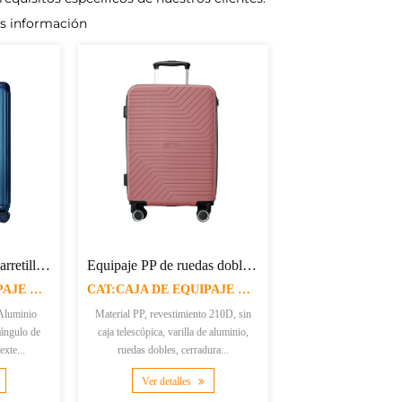
ás información
XJ-906 Cajas de la Carretilla de Ocho Ruedas de ABS + PC con cerradura de TSA
Equipaje PP de ruedas dobles con varilla de aluminio XJ-HL31
CAT:CAJA DE EQUIPAJE DURA
CAT:CAJA DE EQUIPAJE DURA
Aluminio
Material PP, revestimiento 210D, sin
 ángulo de
caja telescópica, varilla de aluminio,
exte...
ruedas dobles, cerradura...
Ver detalles