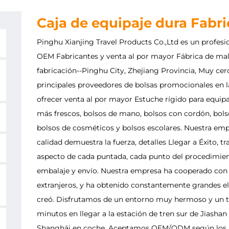
Caja de equipaje dura Fabr
Pinghu Xianjing Travel Products Co.,Ltd es un profesi
OEM Fabricantes
y
venta al por mayor Fábrica de mal
fabricación--Pinghu City, Zhejiang Provincia, Muy ce
principales proveedores de bolsas promocionales en 
ofrecer
venta al por mayor Estuche rígido para equipa
más frescos, bolsos de mano, bolsos con cordón, bolso
bolsos de cosméticos y bolsos escolares. Nuestra empr
calidad demuestra la fuerza, detalles Llegar a Éxito, t
aspecto de cada puntada, cada punto del procedimiento
embalaje y envío. Nuestra empresa ha cooperado con
extranjeros, y ha obtenido constantemente grandes el
creó. Disfrutamos de un entorno muy hermoso y un tr
minutos en llegar a la estación de tren sur de Jiasha
Shanghái en coche. Aceptamos OEM/ODM según los req