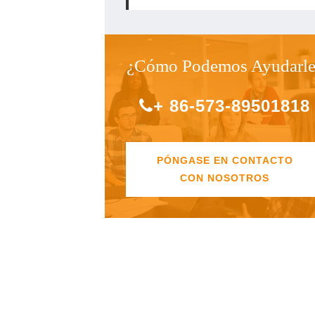
¿Cómo Podemos Ayudarle
+ 86-573-89501818
PÓNGASE EN CONTACTO
CON NOSOTROS