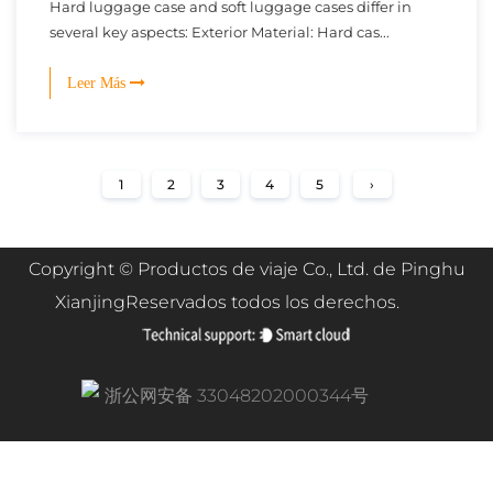
Hard luggage case and soft luggage cases differ in
several key aspects: Exterior Material: Hard cas...
Leer Más
1
2
3
4
5
›
Copyright ©
Productos de viaje Co., Ltd. de Pinghu
Xianjing
Reservados todos los derechos.
浙公网安备 33048202000344号