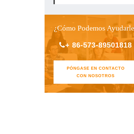
¿Cómo Podemos Ayudarle
+ 86-573-89501818
PÓNGASE EN CONTACTO
CON NOSOTROS