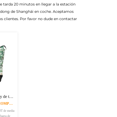
tarda 20 minutos en llegar a la estación
Pu-dong de Shanghái en coche. Aceptamos
 clientes. Por favor no dude en contactar
Bolso shopping trolley de tela con estampado 900D XJ-TF031
CAT:BOLSA DE LA COMPRA DE LA CARRETILLA
0T de media
 barra de