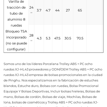
Varilla de
tracción de
24
3.7
4.7
44
27
65
tubo de
''
aluminio 8
ruedas
Bloqueo TSA
28
incorporado
4.3
5.3
47.5
30.5
70.5
''
(no se puede
configurar)
Somos uno de los líderes
Porcelana Trolley ABS + PC ocho
ruedas XJ-HL43 proveedores
y
ODM/OEM Trolley ABS + PC ocho
ruedas XJ-HL43 empresa
de bolsas promocionales en la ciudad
de Pinghu. Nos especializamos en la fabricación de estuches
blandos, Estuche duro, Bolsas con ruedas, Bolsa Promocional
Equipaje Y Bolsas Deportivas, Incluir bolsas hieleras, Bolsas de
mano, Bolsas de cordón, Bolsas de viaje, Mochilas, Bolsas de
lona, bolsas de cosméticos y Trolley ABS + PC ocho ruedas XJ-