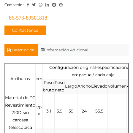
Compartir :
+ 86-573-89501818
Contáctenos
Descripción
Información Adicional
Configuración original-especificaciones
empaque / cada caja
Atributos
cm
Peso
Peso
Largo
Ancho
Elevado
Volumen
Ad
bruto
neto
Material de PC
Revestimiento
20
3.1
3.9
39
24
55.5
210D sin
''
carcasa
telescópica