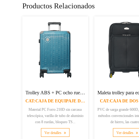
Productos Relacionados
Maleta trolley para equipaje con dos cajas laterales con revestimiento 190T XJ-UP68
XJ-906 Cajas de la Carretilla de Ocho Ruedas de ABS + PC con cerradura de TSA
AS
CAT:CAJA DE EQUIPAJE DURA
90T,
Cerradura de ABS TSA Aluminio
Material Jacquard Forro 210D, 
ubos
interior & hierro exterior, ángulo de
aluminio, 8 ruedas Cremall
envoltura exterior, sin exte...
antideflagrante, con código de
Ver detalles
Ver detalles