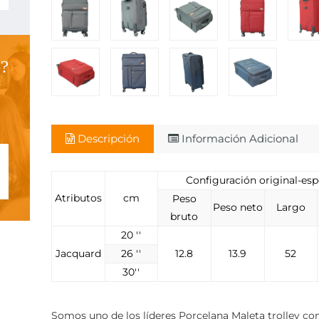
?
Descripción
Información Adicional
Configuración original-esp
Atributos
cm
Peso
Peso neto
Largo
bruto
20 ''
Jacquard
26 ''
12.8
13.9
52
30''
Somos uno de los líderes
Porcelana Maleta trolley co