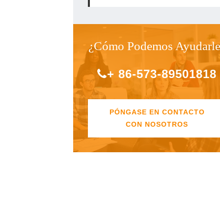
¿Cómo Podemos Ayudarle
+ 86-573-89501818
PÓNGASE EN CONTACTO
CON NOSOTROS