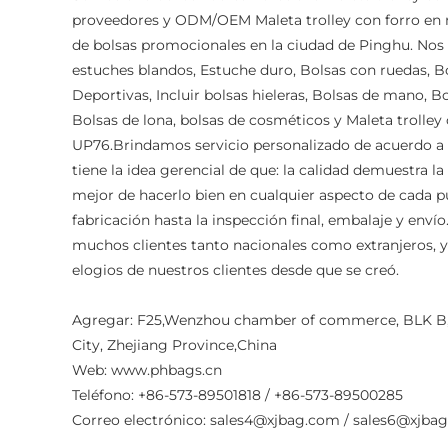
proveedores
y
ODM/OEM Maleta trolley con forro en
de bolsas promocionales en la ciudad de Pinghu. Nos 
estuches blandos, Estuche duro, Bolsas con ruedas, 
Deportivas, Incluir bolsas hieleras, Bolsas de mano, Bo
Bolsas de lona, bolsas de cosméticos y Maleta trolley
UP76.Brindamos servicio personalizado de acuerdo a 
tiene la idea gerencial de que: la calidad demuestra la f
mejor de hacerlo bien en cualquier aspecto de cada 
fabricación hasta la inspección final, embalaje y env
muchos clientes tanto nacionales como extranjeros,
elogios de nuestros clientes desde que se creó.
Agregar: F25,Wenzhou chamber of commerce, BLK B, 
City, Zhejiang Province,China
Web: www.phbags.cn
Teléfono: +86-573-89501818 / +86-573-89500285
Correo electrónico:
sales4@xjbag.com
/
sales6@xjba