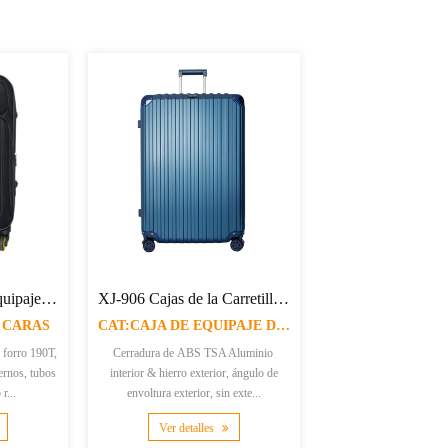
Candado con código TSA con maleta con ruedas retráctil XJ-UP71
Maleta trolley con forro en material jacquard 210DXJ-UP76
CAT:MALETA TROLLEY 8 RUEDAS
CAT:MALETA TROLLEY 8 RUEDAS
tubo de
Forro de 210D de material de telar de
Tejido liso 900D Forro e
era
jacquard, tubo de aluminio con botones,
210D, 8 ruedas con combin
 b...
8 ruedas con cerradura...
colores, hierro exterior e i
Ver detalles
Ver detalles