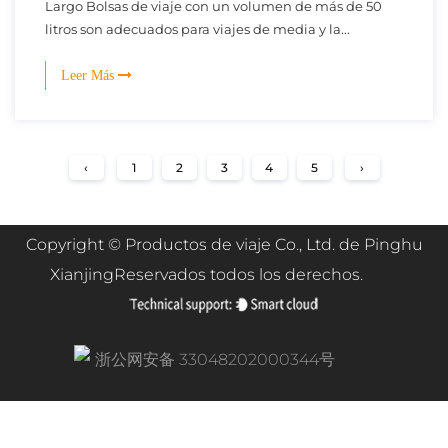
Largo Bolsas de viaje con un volumen de más de 50
litros son adecuados para viajes de media y la...
Leer Más
‹
1
2
3
4
5
›
Copyright ©
Productos de viaje Co., Ltd. de Pinghu
Xianjing
Reservados todos los derechos.
浙公网安备 33048202000344号