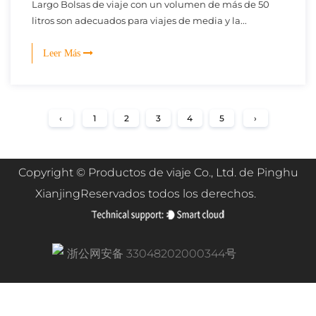
Largo Bolsas de viaje con un volumen de más de 50
litros son adecuados para viajes de media y la...
Leer Más
‹
1
2
3
4
5
›
Copyright ©
Productos de viaje Co., Ltd. de Pinghu
Xianjing
Reservados todos los derechos.
浙公网安备 33048202000344号